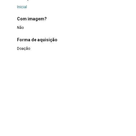
Inicial
Com imagem?
Não
Forma de aquisição
Doação
Data de aquisição
1995 (?)
Procedência
Embaixada do México
Continuar navegando