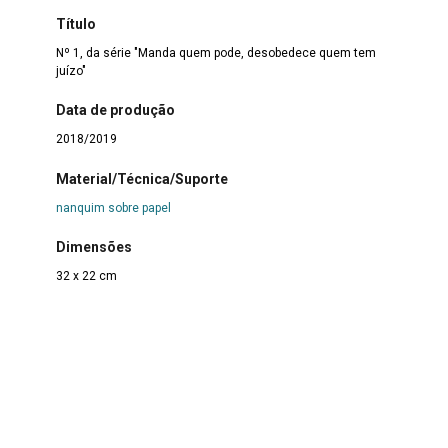
Título
Nº 1, da série "Manda quem pode, desobedece quem tem
juízo"
Data de produção
2018/2019
Material/Técnica/Suporte
nanquim sobre papel
Dimensões
32 x 22 cm
Com imagem?
Sim
Forma de aquisição
Doação