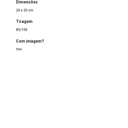
Dimensões
20 x 20 cm
Tiragem
89/100
Com imagem?
Sim
Forma de aquisição
Doação
Data de aquisição
18/10/2019
Procedência
Aline de Souza Motta
Situação
Localizado