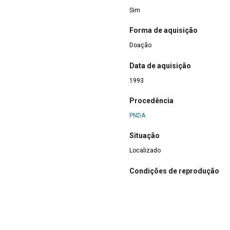
Sim
Forma de aquisição
Doação
Data de aquisição
1993
Procedência
PNDA
Situação
Localizado
Condições de reprodução
Direitos Reservados. As fotografi
reproduzidas, estando o uso não a
dispostas na Lei de Direito Autoral,