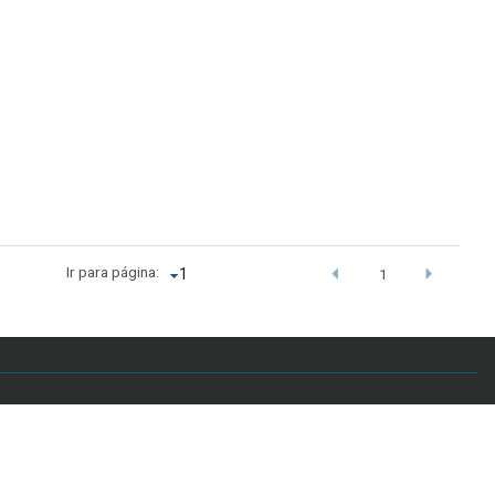
Ir para página:
1
.br - Telefone: +55 61 3107-