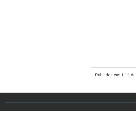
Exibindo itens 1 a 1 de
Acervo CAL
Setor Comercial Sul, Quadra 4, Sala 106 - Edifício
7998