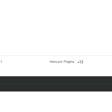
 1.
Itens por Página:
 Anápolis, Asa Sul, Brasília - DF, Brasil - E-mail: secretariaddc.dex@unb