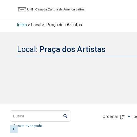
Início
> Local >
Praça dos Artistas
Local:
Praça dos Artistas
Lista de itens
Controle de ordenação e visualização
Ordenar
p
Busca avançada