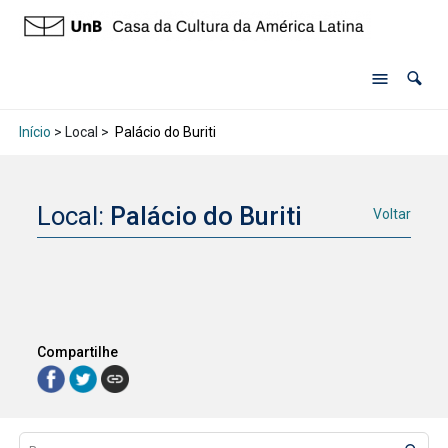
Início
> Local >
Palácio do Buriti
Local:
Palácio do Buriti
Voltar
Compartilhe
Lista de itens
Controle de ordenação e visualização