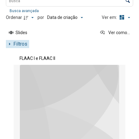
Busca avançada
Data de criação
Ordenar
por
Ver em:
Slides
Ver como...
Filtros
Resultados da lista de itens
FLAAC I e FLAAC II