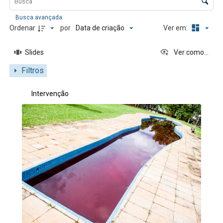
Busca avançada
Data de criação
Ordenar
por
Ver em:
Slides
Ver como...
Filtros
Resultados da lista de itens
Intervenção