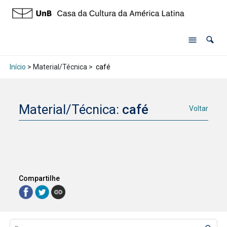
Início
> Material/Técnica >
café
Material/Técnica:
café
Voltar
Compartilhe
Lista de itens
Controle de ordenação e visualização