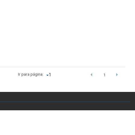
Ir para página:
1
.br - Telefone: +55 61 3107-