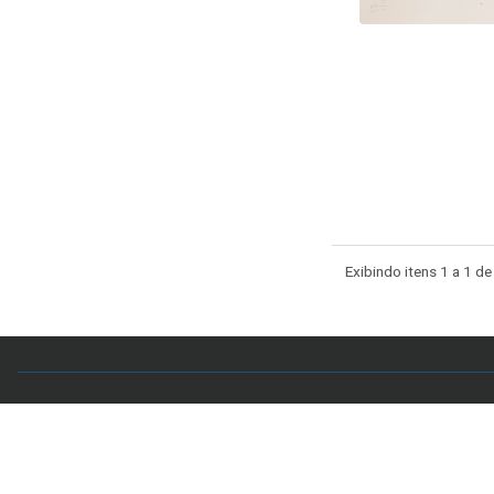
Exibindo itens 1 a 1 de
Acervo CAL
Setor Comercial Sul, Quadra 4, Sala 106 - Edifício
7998