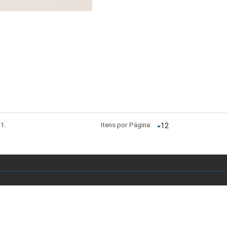
 1.
Itens por Página:
 Anápolis, Asa Sul, Brasília - DF, Brasil - E-mail: secretariaddc.dex@unb