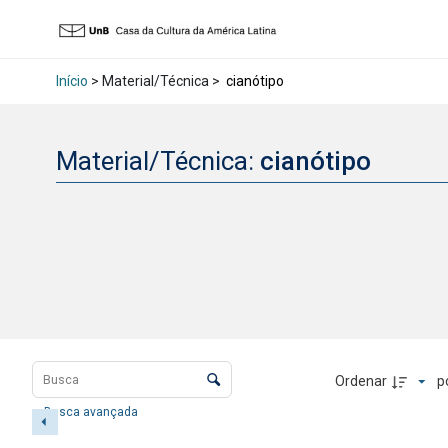
Início
> Material/Técnica >
cianótipo
Material/Técnica:
cianótipo
Lista de itens
Controle de ordenação e visualização
Ordenar
p
Busca avançada