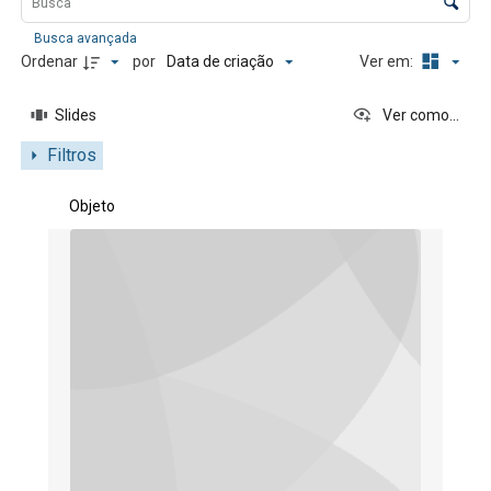
Busca avançada
Data de criação
Ordenar
por
Ver em:
Slides
Ver como...
Filtros
Resultados da lista de itens
Objeto