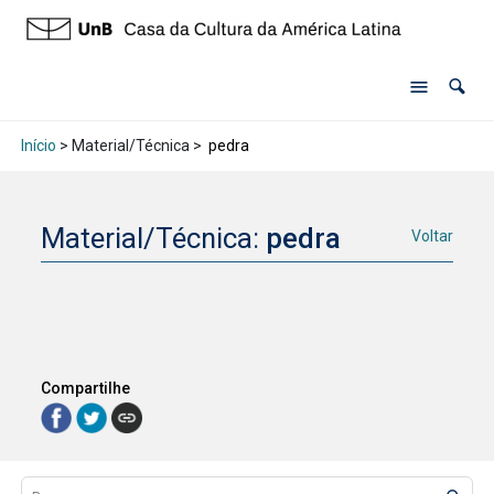
Início
> Material/Técnica >
pedra
Material/Técnica:
pedra
Voltar
Compartilhe
Lista de itens
Controle de ordenação e visualização