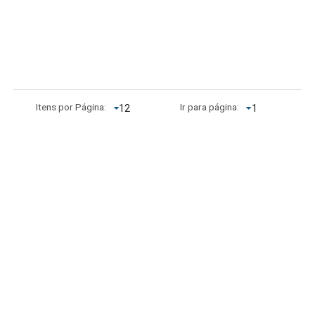
Itens por Página:
Ir para página:
1
Acervo CAL
Setor Comercial Sul, Quadra 4, Sala 106 - Edifício
Anápolis, Asa Sul, Brasília - DF, Brasil - E-mail:
secretariaddc.dex@unb.br
Telefone: +55 61 3107-7998