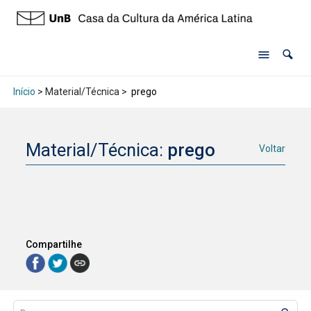
Início
> Material/Técnica >
prego
Material/Técnica:
prego
Voltar
Compartilhe
Lista de itens
Controle de ordenação e visualização