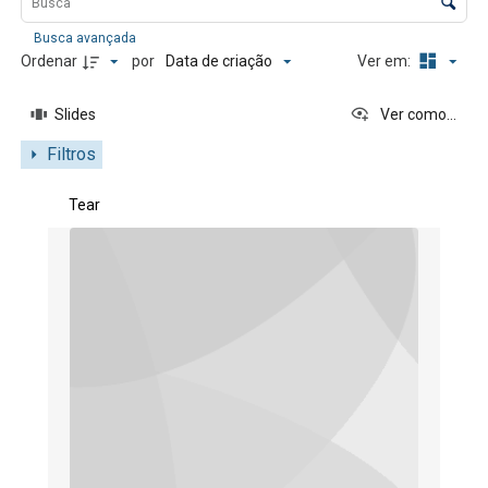
Busca avançada
Data de criação
Ordenar
por
Ver em:
Slides
Ver como...
Filtros
Resultados da lista de itens
Tear