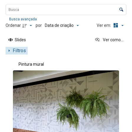
Lista de itens
Controle de ordenação e visualização
Busca avançada
Data de criação
Ordenar
por
Ver em:
Slides
Ver como...
Filtros
Resultados da lista de itens
Pintura mural