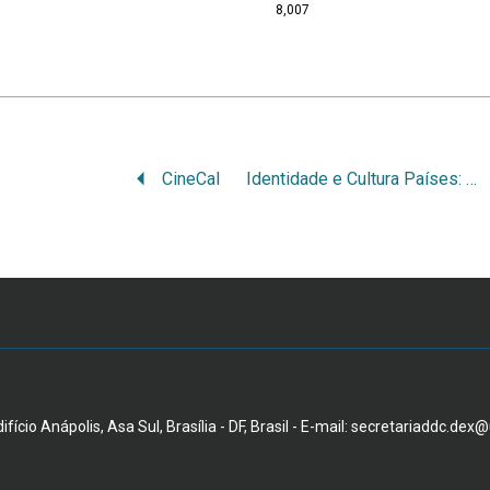
8,007
CineCal
Identidade e Cultura Países: Brasil e Bolívia
fício Anápolis, Asa Sul, Brasília - DF, Brasil - E-mail: secretariaddc.dex