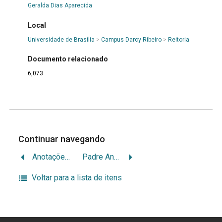
Geralda Dias Aparecida
Local
Universidade de Brasília
>
Campus Darcy Ribeiro
>
Reitoria
Documento relacionado
6,073
Continuar navegando
Anotações/ Paisagem Desgarrada
Padre Antônio Vieira – Vida e Obra
Voltar para a lista de itens