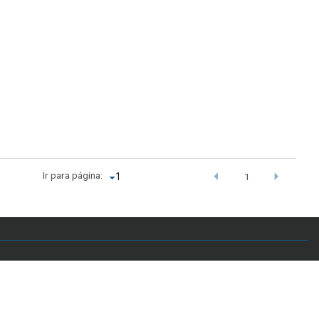
Ir para página:
1
.br - Telefone: +55 61 3107-