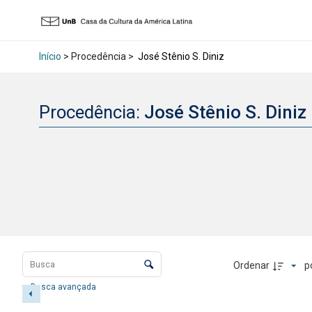
Início
> Procedência >
José Stênio S. Diniz
Procedência:
José Stênio S. Diniz
Lista de itens
Controle de ordenação e visualização
Ordenar
p
Busca avançada