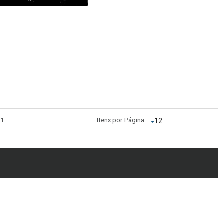
 1.
Itens por Página:
 Anápolis, Asa Sul, Brasília - DF, Brasil - E-mail: secretariaddc.dex@unb