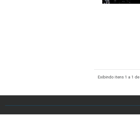
Exibindo itens 1 a 1 de
Acervo CAL
Setor Comercial Sul, Quadra 4, Sala 106 - Edifício
7998