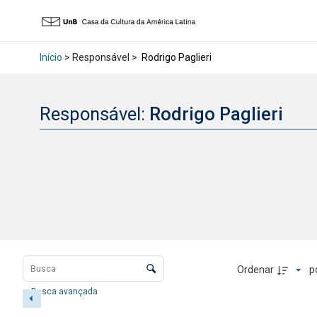
Início
> Responsável >
Rodrigo Paglieri
Responsável:
Rodrigo Paglieri
Lista de itens
Controle de ordenação e visualização
Ordenar
p
Busca avançada