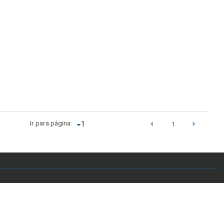
Ir para página:
1
.br - Telefone: +55 61 3107-