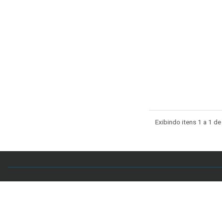
Exibindo itens 1 a 1 de
Acervo CAL
Setor Comercial Sul, Quadra 4, Sala 106 - Edifício
7998