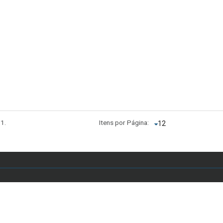
 1.
Itens por Página:
 Anápolis, Asa Sul, Brasília - DF, Brasil - E-mail: secretariaddc.dex@unb