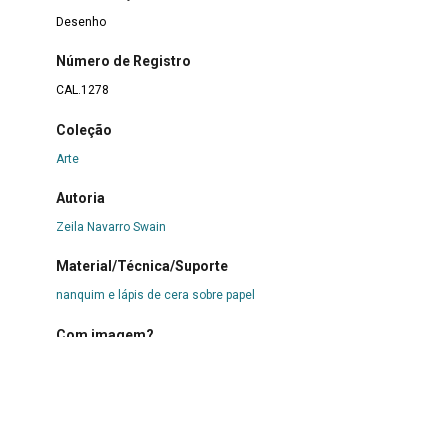
Desenho
Número de Registro
CAL.1278
Coleção
Arte
Autoria
Zeila Navarro Swain
Material/Técnica/Suporte
nanquim e lápis de cera sobre papel
Com imagem?
Sim
Forma de aquisição
Doação