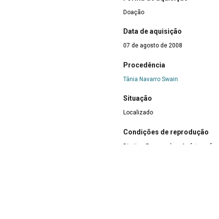
Doação
Data de aquisição
07 de agosto de 2008
Procedência
Tânia Navarro Swain
Situação
Localizado
Condições de reprodução
Direitos Reservados. As fotografi
reproduzidas, estando o uso não a
dispostas na Lei de Direito Autoral,