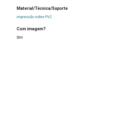
Material/Técnica/Suporte
impressão sobre PVC
Com imagem?
Sim
Forma de aquisição
Doação
Data de aquisição
2011
Procedência
Beatriz Medeiros
Condições de reprodução
Direitos Reservados. As fotografias do acervo não podem
ser baixadas e/ou reproduzidas, estando o uso não
autorizado destas imagens sujeito às penalidades