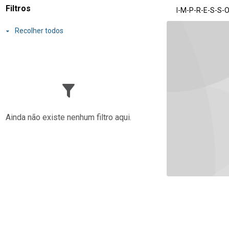
Resultados da lis
Filtros
I-M-P-R-E-S-S-
Recolher todos
Ainda não existe nenhum filtro aqui.