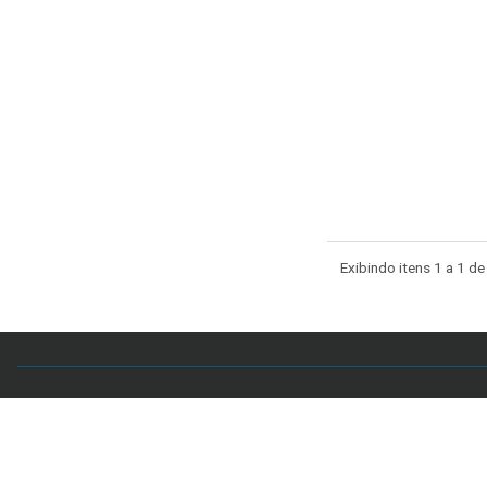
Exibindo itens 1 a 1 de
Acervo CAL
Setor Comercial Sul, Quadra 4, Sala 106 - Edifício
7998