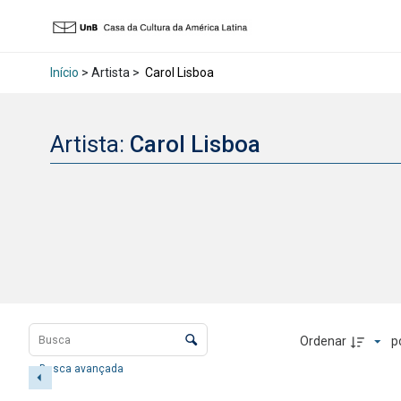
Início
> Artista >
Carol Lisboa
Artista:
Carol Lisboa
Lista de itens
Controle de ordenação e visualização
Ordenar
p
Busca avançada