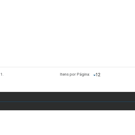
 1.
Itens por Página:
 Anápolis, Asa Sul, Brasília - DF, Brasil - E-mail: secretariaddc.dex@unb