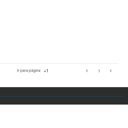
Ir para página:
1
.br - Telefone: +55 61 3107-