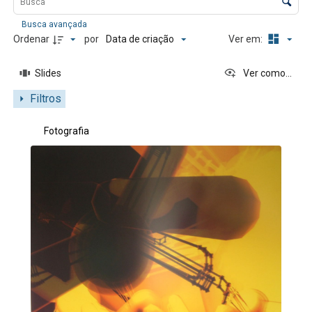
Busca avançada
Data de criação
Ordenar
por
Ver em:
Slides
Ver como...
Filtros
Resultados da lista de itens
Fotografia