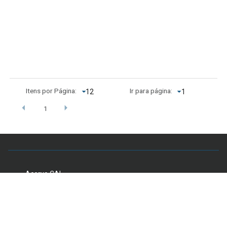
Itens por Página:
Ir para página:
1
Acervo CAL
Setor Comercial Sul, Quadra 4, Sala 106 - Edifício
Anápolis, Asa Sul, Brasília - DF, Brasil - E-mail:
secretariaddc.dex@unb.br