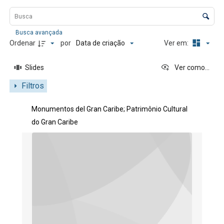
Lista de itens
Controle de ordenação e visualização
Busca avançada
Data de criação
Ordenar
por
Ver em:
Slides
Ver como...
Filtros
Resultados da lista de itens
Monumentos del Gran Caribe; Patrimônio Cultural
do Gran Caribe