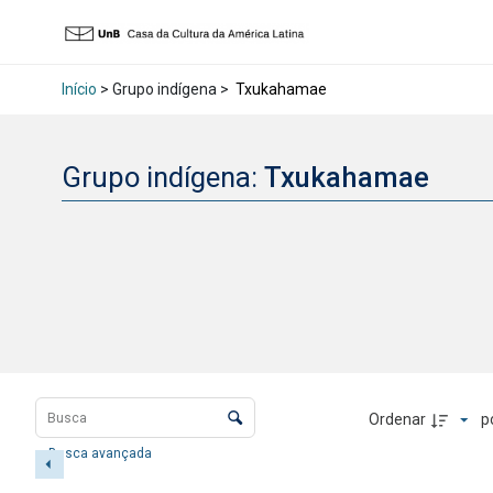
Início
> Grupo indígena >
Txukahamae
Grupo indígena:
Txukahamae
Lista de itens
Controle de ordenação e visualização
Ordenar
p
Busca avançada