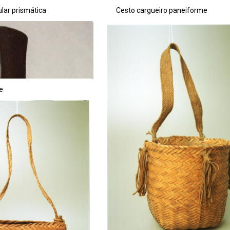
ta de itens
lar prismática
Cesto cargueiro paneiforme
e