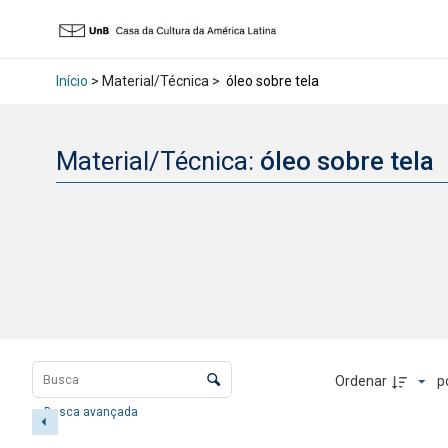
Início
> Material/Técnica >
óleo sobre tela
Material/Técnica:
óleo sobre tela
Lista de itens
Controle de ordenação e visualização
Ordenar
p
Busca avançada