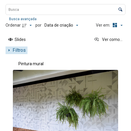
Lista de itens
Controle de ordenação e visualização
Busca avançada
Data de criação
Ordenar
por
Ver em:
Slides
Ver como...
Filtros
Resultados da lista de itens
Pintura mural