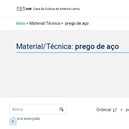
Início
> Material/Técnica >
prego de aço
Material/Técnica:
prego de aço
Lista de itens
Controle de ordenação e visualização
Ordenar
p
Busca avançada