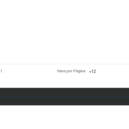
 1.
Itens por Página:
 Anápolis, Asa Sul, Brasília - DF, Brasil - E-mail: secretariaddc.dex@unb