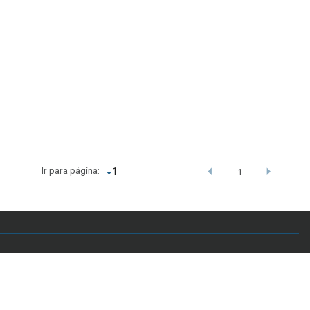
Ir para página:
1
.br - Telefone: +55 61 3107-