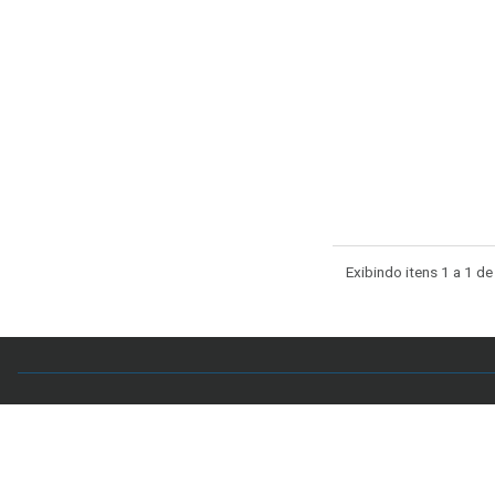
Exibindo itens 1 a 1 de
Acervo CAL
Setor Comercial Sul, Quadra 4, Sala 106 - Edifício
7998