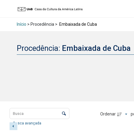
Início
> Procedência >
Embaixada de Cuba
Procedência:
Embaixada de Cuba
Lista de itens
Controle de ordenação e visualização
Ordenar
p
Busca avançada