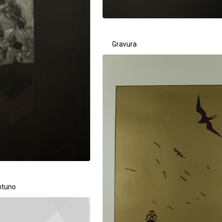
Gravura
ptuno