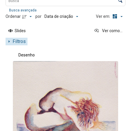
Busca avançada
Data de criação
Ordenar
por
Ver em:
Slides
Ver como...
Filtros
Resultados da lista de itens
Desenho