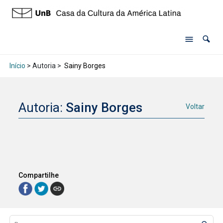
Início
> Autoria >
Sainy Borges
Autoria:
Sainy Borges
Voltar
Compartilhe
Lista de itens
Controle de ordenação e visualização