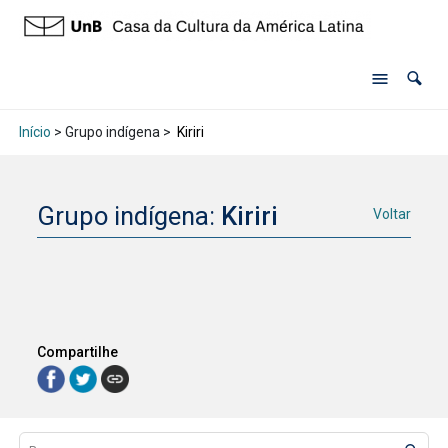
Início
> Grupo indígena >
Kiriri
Grupo indígena:
Kiriri
Voltar
Compartilhe
Lista de itens
Controle de ordenação e visualização