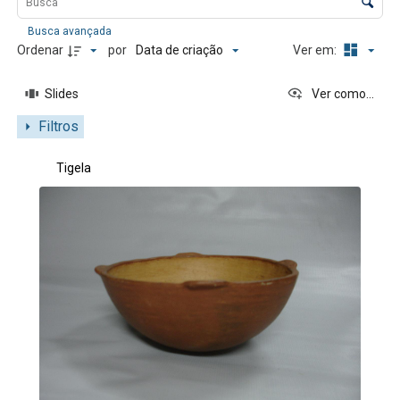
Busca avançada
Data de criação
Ordenar
por
Ver em:
Slides
Ver como...
Filtros
Resultados da lista de itens
Tigela