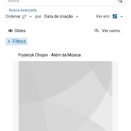
Busca avançada
Data de criação
Ordenar
por
Ver em:
Slides
Ver como...
Filtros
Resultados da lista de itens
Fryderyk Chopin - Além da Música