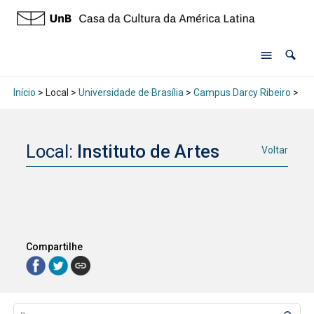
Início
> Local >
Universidade de Brasília
>
Campus Darcy Ribeiro
>
Ins
Local:
Instituto de Artes
Voltar
Compartilhe
Lista de itens
Controle de ordenação e visualização