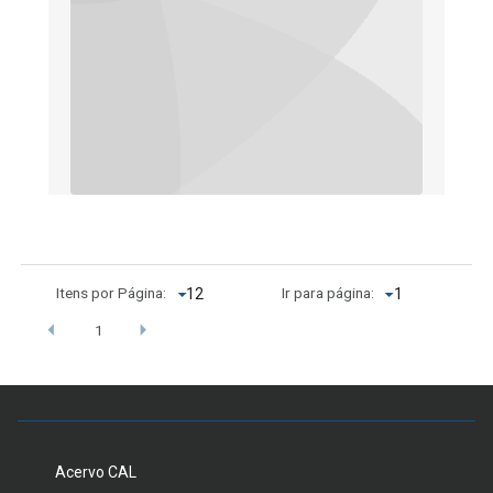
Itens por Página:
Ir para página:
1
Acervo CAL