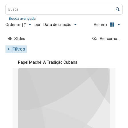
Lista de itens
Controle de ordenação e visualização
Busca avançada
Data de criação
Ordenar
por
Ver em:
Slides
Ver como...
Filtros
Resultados da lista de itens
Papel Machê: A Tradição Cubana