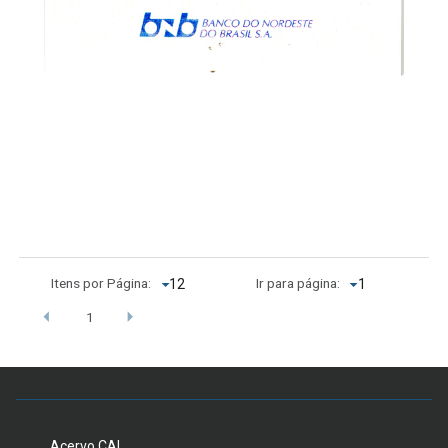
Itens por Página:
Ir para página:
1
Acervo CAL