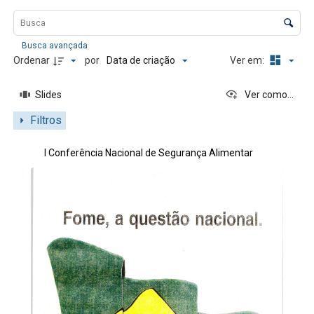
Lista de itens
Controle de ordenação e visualização
Busca avançada
Data de criação
Ordenar
por
Ver em:
Slides
Ver como...
Filtros
Resultados da lista de itens
I Conferência Nacional de Segurança Alimentar