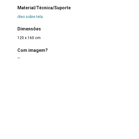
Material/Técnica/Suporte
óleo sobre tela
Dimensões
120 x 160 cm
Com imagem?
Sim
Forma de aquisição
Doação
Data de aquisição
12/11/2019
Procedência
Camila Soato
Situação