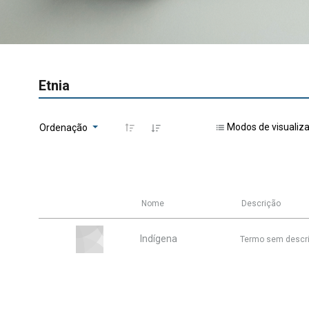
Etnia
Modos de visualiz
Ordenação
Nome
Descrição
Indígena
Termo sem descr