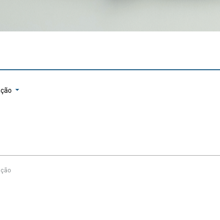
ação
ição